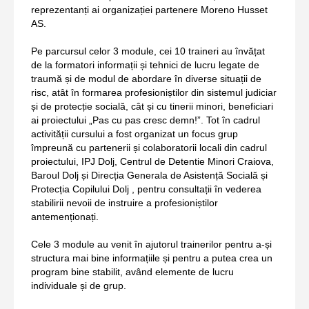
reprezentanți ai organizației partenere Moreno Husset
AS.
Pe parcursul celor 3 module, cei 10 traineri au învățat
de la formatori informații și tehnici de lucru legate de
traumă și de modul de abordare în diverse situații de
risc, atât în formarea profesioniștilor din sistemul judiciar
și de protecție socială, cât și cu tinerii minori, beneficiari
ai proiectului „Pas cu pas cresc demn!”. Tot în cadrul
activității cursului a fost organizat un focus grup
împreună cu partenerii și colaboratorii locali din cadrul
proiectului, IPJ Dolj, Centrul de Detentie Minori Craiova,
Baroul Dolj și Direcția Generala de Asistență Socială și
Protecția Copilului Dolj , pentru consultații în vederea
stabilirii nevoii de instruire a profesioniștilor
antemenționați.
Cele 3 module au venit în ajutorul trainerilor pentru a-și
structura mai bine informațiile și pentru a putea crea un
program bine stabilit, având elemente de lucru
individuale și de grup.