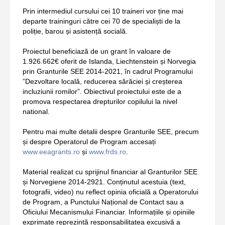
Prin intermediul cursului cei 10 traineri vor ține mai
departe traininguri către cei 70 de specialiști de la
poliție, barou și asistență socială.
Proiectul beneficiază de un grant în valoare de
1.926.662€ oferit de Islanda, Liechtenstein și Norvegia
prin Granturile SEE 2014-2021, în cadrul Programului
”Dezvoltare locală, reducerea sărăciei și creșterea
incluziunii romilor”. Obiectivul proiectului este de a
promova respectarea drepturilor copilului la nivel
national.
Pentru mai multe detalii despre Granturile SEE, precum
și despre Operatorul de Program accesați
www.eeagrants.ro
și
www.frds.ro
.
Material realizat cu sprijinul financiar al Granturilor SEE
și Norvegiene 2014-2921. Conținutul acestuia (text,
fotografii, video) nu reflect opinia oficială a Operatorului
de Program, a Punctului Național de Contact sau a
Oficiului Mecanismului Financiar. Informațiile și opiniile
exprimate reprezintă responsabilitatea excusivă a