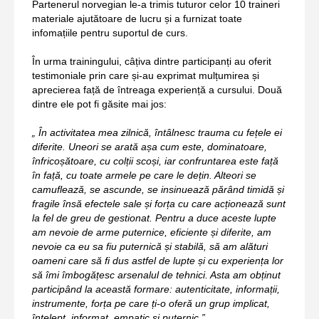
Partenerul norvegian le-a trimis tuturor celor 10 traineri
materiale ajutătoare de lucru și a furnizat toate
infomațiile pentru suportul de curs.
În urma trainingului, câțiva dintre participanți au oferit
testimoniale prin care și-au exprimat mulțumirea și
aprecierea față de întreaga experiență a cursului. Două
dintre ele pot fi găsite mai jos:
„ În activitatea mea zilnică, întâlnesc trauma cu fețele ei
diferite. Uneori se arată așa cum este, dominatoare,
înfricoșătoare, cu colții scoși, iar confruntarea este față
în față, cu toate armele pe care le dețin. Alteori se
camuflează, se ascunde, se insinuează părând timidă și
fragile însă efectele sale și forța cu care acționează sunt
la fel de greu de gestionat. Pentru a duce aceste lupte
am nevoie de arme puternice, eficiente și diferite, am
nevoie ca eu sa fiu puternică și stabilă, să am alături
oameni care să fi dus astfel de lupte și cu experiența lor
să îmi îmbogățesc arsenalul de tehnici. Asta am obținut
participând la această formare: autenticitate, informații,
instrumente, forța pe care ți-o oferă un grup implicat,
înțelept, informat, empatic si puternic.”