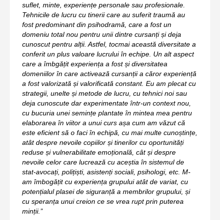
suflet, minte, experiențe personale sau profesionale.
Tehnicile de lucru cu tinerii care au suferit traumă au
fost predominant din psihodramă, care a fost un
domeniu total nou pentru unii dintre cursanți și deja
cunoscut pentru alții. Astfel, tocmai această diversitate a
conferit un plus valoare lucrului în echipe. Un alt aspect
care a îmbgățit experiența a fost și diversitatea
domeniilor în care activează cursanții a căror experiență
a fost valorizată și valorificată constant. Eu am plecat cu
strategii, unelte și metode de lucru, cu tehnici noi sau
deja cunoscute dar experimentate într-un context nou,
cu bucuria unei semințe plantate în mintea mea pentru
elaborarea în viitor a unui curs așa cum am văzut că
este eficient să o faci în echipă, cu mai multe cunoștințe,
atât despre nevoile copiilor și tinerilor cu oportunități
reduse și vulnerabilitate emoțională, cât și despre
nevoile celor care lucrează cu aceștia în sistemul de
stat-avocați, polițiști, asistenți sociali, psihologi, etc. M-
am îmbogățit cu experiența grupului atât de variat, cu
potențialul plasei de siguranță a membrilor grupului, și
cu speranța unui creion ce se vrea rupt prin puterea
minții.”