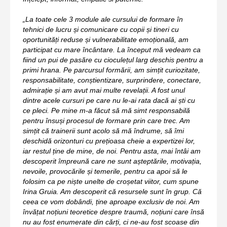
„La toate cele 3 module ale cursului de formare în
tehnici de lucru și comunicare cu copii și tineri cu
oportunități reduse și vulnerabilitate emoțională, am
participat cu mare încântare. La început mă vedeam ca
fiind un pui de pasăre cu cioculețul larg deschis pentru a
primi hrana. Pe parcursul formării, am simțit curiozitate,
responsabilitate, conștientizare, surprindere, conectare,
admirație și am avut mai multe revelații. A fost unul
dintre acele cursuri pe care nu le-ai rata dacă ai ști cu
ce pleci. Pe mine m-a făcut să mă simt responsabilă
pentru însuși procesul de formare prin care trec. Am
simțit că trainerii sunt acolo să mă îndrume, să îmi
deschidă orizonturi cu prețioasa cheie a expertizei lor,
iar restul ține de mine, de noi. Pentru asta, mai întâi am
descoperit împreună care ne sunt așteptările, motivația,
nevoile, provocările și temerile, pentru ca apoi să le
folosim ca pe niște unelte de croșetat viitor, cum spune
Irina Gruia. Am descoperit că resursele sunt în grup. Că
ceea ce vom dobândi, ține aproape exclusiv de noi. Am
învățat noțiuni teoretice despre traumă, noțiuni care însă
nu au fost enumerate din cărți, ci ne-au fost scoase din