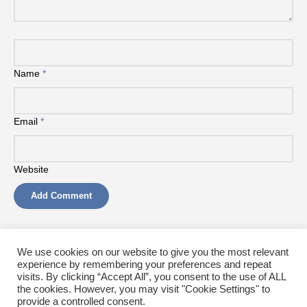
Name
*
Email
*
Website
Acest site folosește Akismet pentru a reduce spamul.
Află cum
We use cookies on our website to give you the most relevant
sunt procesate datele comentariilor tale
.
experience by remembering your preferences and repeat
visits. By clicking “Accept All”, you consent to the use of ALL
the cookies. However, you may visit "Cookie Settings" to
provide a controlled consent.