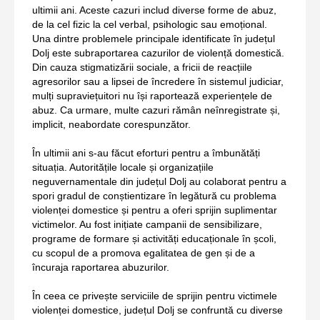
ultimii ani. Aceste cazuri includ diverse forme de abuz,
de la cel fizic la cel verbal, psihologic sau emoțional.
Una dintre problemele principale identificate în județul
Dolj este subraportarea cazurilor de violență domestică.
Din cauza stigmatizării sociale, a fricii de reacțiile
agresorilor sau a lipsei de încredere în sistemul judiciar,
mulți supraviețuitori nu își raportează experiențele de
abuz. Ca urmare, multe cazuri rămân neînregistrate și,
implicit, neabordate corespunzător.
În ultimii ani s-au făcut eforturi pentru a îmbunătăți
situația. Autoritățile locale și organizațiile
neguvernamentale din județul Dolj au colaborat pentru a
spori gradul de conștientizare în legătură cu problema
violenței domestice și pentru a oferi sprijin suplimentar
victimelor. Au fost inițiate campanii de sensibilizare,
programe de formare și activități educaționale în școli,
cu scopul de a promova egalitatea de gen și de a
încuraja raportarea abuzurilor.
În ceea ce privește serviciile de sprijin pentru victimele
violenței domestice, județul Dolj se confruntă cu diverse