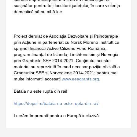
susținător pentru toți locuitorii județului, în care violența
domestică să nu aibă loc.
Proiect derulat de Asociația Dezvoltare și Psihoterapie
prin Acțiune în parteneriat cu Norsk Moreno Institutt cu
sprijinul financiar Active Citizens Fund România,
program finanțat de Islanda, Liechtenstein și Norvegia
prin Granturile SEE 2014-2021. Conținutul acestui
material nu reprezintă în mod necesar poziția oficială a
Granturilor SEE și Norvegiene 2014-2021; pentru mai
multe informații accesați
www.eeagrants.org
.
Bătaia nu este ruptă din rai!
https://depsi.ro/bataia-nu-este-rupta-din-rai/
Lucrăm împreună pentru o Europă incluzivă.