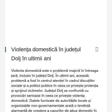
Violența domestică în județul
Dolj în ultimii ani
Violenta domestică este o problemă majoră în întreaga
țară, inclusiv în județul Dolj. În ultimii ani, această
problemă a fost în centrul atenției în cadrul discuțiilor
sociale și a politicii publice în ceea ce privește protecția
și sprijinul victimelor. Județul Dolj se confruntă cu
provocări serioase în ceea ce privește violența
domestică. Datele furnizate de autoritățile locale și
organizațiile non-guvernamentale arată o tendință
alarmantă de creștere a cazurilor de abuz domestic în