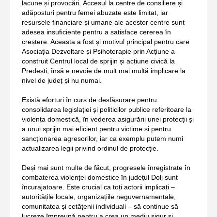
lacune și provocări. Accesul la centre de consiliere și
adăposturi pentru femei abuzate este limitat, iar
resursele financiare și umane ale acestor centre sunt
adesea insuficiente pentru a satisface cererea în
creștere. Aceasta a fost și motivul principal pentru care
Asociația Dezvoltare și Psihoterapie prin Acțiune a
construit Centrul local de sprijin și acțiune civică la
Predești, însă e nevoie de mult mai multă implicare la
nivel de județ și nu numai.
Există eforturi în curs de desfășurare pentru
consolidarea legislației și politicilor publice referitoare la
violența domestică, în vederea asigurării unei protecții și
a unui sprijin mai eficient pentru victime și pentru
sancționarea agresorilor, iar ca exemplu putem numi
actualizarea legii privind ordinul de protecție.
Deși mai sunt multe de făcut, progresele înregistrate în
combaterea violenței domestice în județul Dolj sunt
încurajatoare. Este crucial ca toți actorii implicați –
autoritățile locale, organizațiile neguvernamentale,
comunitatea și cetățenii individuali – să continue să
lucreze împreună pentru a crea un mediu sigur și