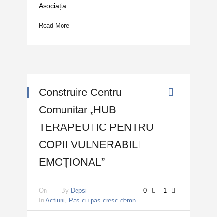
Asociația...
Read More
Construire Centru
Comunitar „HUB
TERAPEUTIC PENTRU
COPII VULNERABILI
EMOȚIONAL”
On
By
Depsi
0
1
In
Actiuni
,
Pas cu pas cresc demn