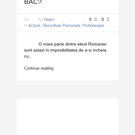
BAC?
On
By
Depsi
0
0
In
Actiuni
,
Dezvoltare Personala
,
Psihoterapie
O mare parte dintre elevii Romaniei
sunt astazi in imposibilitatea de a-si incheia
cu...
Continue reading