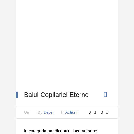
Balul Copilariei Eterne
On
By
Depsi
In
Actiuni
0
0
In categoria handicapului locomotor se