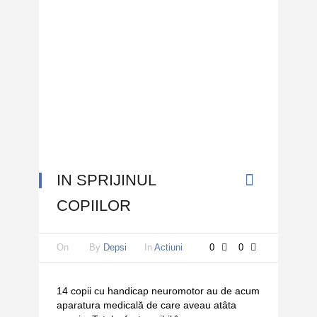
IN SPRIJINUL
COPIILOR
On
By
Depsi
In
Actiuni
0
0
14 copii cu handicap neuromotor au de acum
aparatura medicală de care aveau atâta