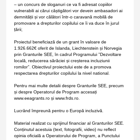
– un concurs de sloganuri ce va fi adresat copiilor
vulnerabili ai cărui câștigători vor devein ambasadori ai
demnității și vor călători într-o caravană mobilă de
promovare a drepturilor copilului ce îi va duce în jurul
țării;
Proiectul beneficiază de un grant în valoare de
1.926.662€ oferit de Islanda, Liechtenstein și Norvegia
prin Granturile SEE, în cadrul Programului ”Dezvoltare
locală, reducerea sărăciei și creșterea incluziunii
romilor”. Obiectivul proiectului este de a promova
respectarea drepturilor copilului la nivel national.
Pentru mai multe detalii despre Granturile SEE, precum
și despre Operatorul de Program accesați
www.eeagrants.ro
și
www.frds.ro
.
Lucrând împreună pentru o Europă incluzivă.
Material realizat cu sprijinul financiar al Granturilor SEE.
Conținutul acestuia (text, fotografii, video) nu reflect
opinia oficială a Operatorului de Program, a Punctului