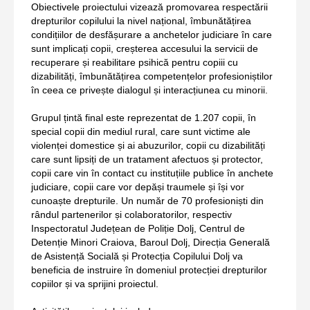
Obiectivele proiectului vizează promovarea respectării
drepturilor copilului la nivel național, îmbunătățirea
condițiilor de desfășurare a anchetelor judiciare în care
sunt implicați copii, creșterea accesului la servicii de
recuperare și reabilitare psihică pentru copiii cu
dizabilități, îmbunătățirea competențelor profesioniștilor
în ceea ce privește dialogul și interacțiunea cu minorii.
Grupul țintă final este reprezentat de 1.207 copii, în
special copii din mediul rural, care sunt victime ale
violenței domestice și ai abuzurilor, copii cu dizabilități
care sunt lipsiți de un tratament afectuos și protector,
copii care vin în contact cu instituțiile publice în anchete
judiciare, copii care vor depăși traumele și își vor
cunoaște drepturile. Un număr de 70 profesioniști din
rândul partenerilor și colaboratorilor, respectiv
Inspectoratul Județean de Poliție Dolj, Centrul de
Detenție Minori Craiova, Baroul Dolj, Direcția Generală
de Asistență Socială și Protecția Copilului Dolj va
beneficia de instruire în domeniul protecției drepturilor
copiilor și va sprijini proiectul.